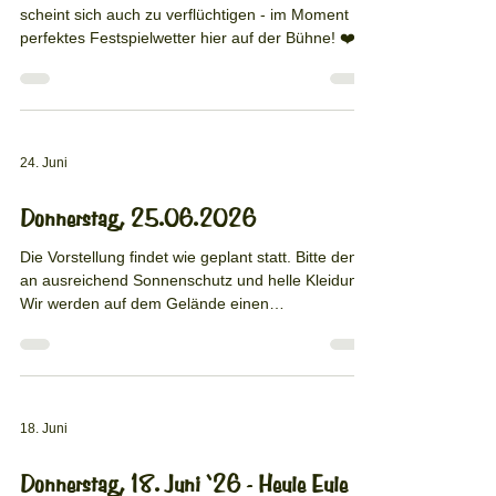
scheint sich auch zu verflüchtigen - im Moment
perfektes Festspielwetter hier auf der Bühne! ❤️
24. Juni
Donnerstag, 25.06.2026
Die Vorstellung findet wie geplant statt. Bitte denkt
an ausreichend Sonnenschutz und helle Kleidung!
Wir werden auf dem Gelände einen
Gartenschlauch anschließen, mit dem man sich
vor der Vorstellung und in der Pause erfrischen
kann (oder zum Beispiel auch die Kappen nass
machen kann). Außerdem stellen wir kostenloses
Trinkwasser zur Verfügung. Die letzten beiden
18. Juni
Vorstellungen liefen gut und alle Zuschauer
gingen fröhlich nach Hause. Diese Email erreichte
Donnerstag, 18. Juni ‘26 - Heule Eule
uns zum Beispiel ans