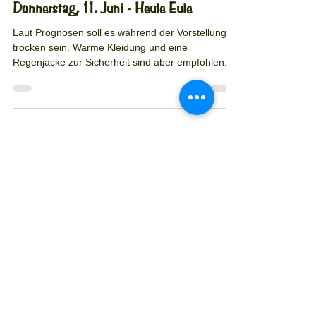
Donnerstag, 11. Juni - Heule Eule
Laut Prognosen soll es während der Vorstellung
trocken sein. Warme Kleidung und eine
Regenjacke zur Sicherheit sind aber empfohlen.
10. Juni
Mittwoch, 10. Juni - Heule Eule
Trocken aber kühl. Zieht euch warm an! Wir
freuen uns auf euch!
9. Juni