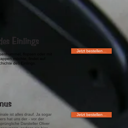
es Einlings
Jetzt bestellen…
senhummel, flopsen oder mit
appen möchte, findet auf
hichte des Einlings.
lmus
nale ist alles drauf. Ja sogar
Jetzt bestellen…
ers hat uns der - vor der
sprüngliche Darsteller Oliver