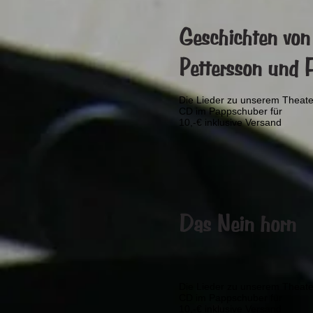
Geschichten von
Pettersson und 
Die Lieder zu unserem Theate
CD im Pappschuber für
10,-€ inklusive Versand
Das Nein horn
Die Lieder zu unserem Theate
CD im Pappschuber für
10,-€ inklusive Versand