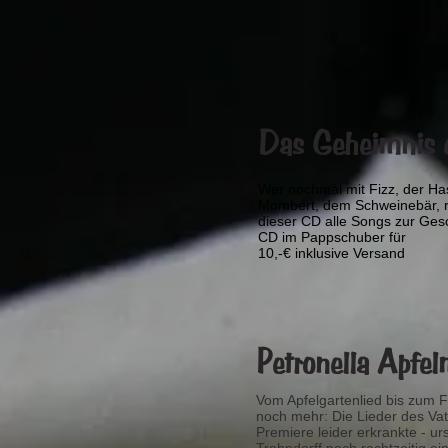
Das Geheimnis d
Wer nochmal mit Fizz, der Ha
Mombert, dem Schweinebär, r
dieser CD alle Songs zur Gesc
CD im Pappschuber für
10,-€ inklusive Versand
Petronella Apfe
Vom Apfelgartenlied bis zum Fi
noch mehr: Die Lieder des Vat
Premiere leider erkrankte - ur