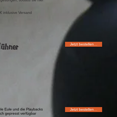
ingesungen, sodass sie hier
€ inklusive Versand
Hühner
Jetzt bestellen…
le Eule und die Playbacks
Jetzt bestellen…
sch gepresst verfügbar