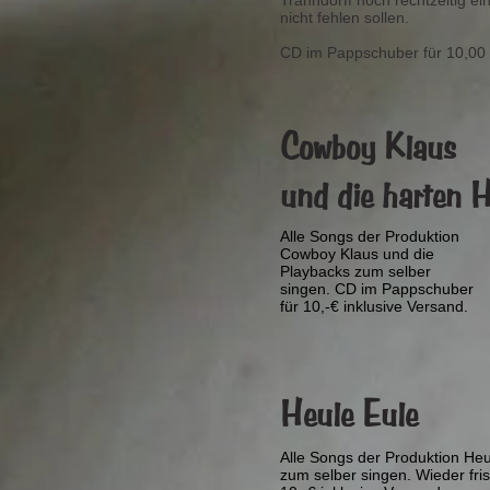
Trahndorff noch rechtzeitig e
nicht fehlen sollen.
CD im Pappschuber für 10,00 
Cowboy Klaus
und die harten 
Alle Songs der Produktion
Cowboy Klaus und die
Playbacks zum selber
singen. CD im Pappschuber
für 10,-€ inklusive Versand.
Heule Eule
Alle Songs der Produktion Heu
zum selber singen. Wieder fri